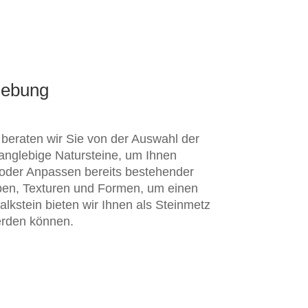
gebung
 beraten wir Sie von der Auswahl der
angle
b
ige
N
atur
ste
ine
,
um
I
hn
en
 oder Anpassen bereits bestehender
ben
,
Text
uren
und
Form
en
,
um
einen
lkstein bieten wir Ihnen
als Steinmetz
rden können
.