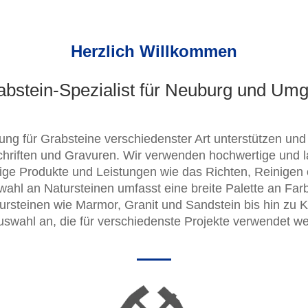
Herzlich Willkommen
rabstein-Spezialist für Neuburg und Um
ung f
ür
Grabsteine verschiedenster Art
unterstützen und
schriften und Gravuren
.
W
ir
ver
w
end
en
h
och
w
ert
ige
und
l
ige
Produkte und Leistungen wie das Richten, Reinigen
w
ahl
an
N
atur
stein
en
um
f
as
st
e
ine
bre
ite
Pal
ette
an
Far
ursteinen wie Mar
mor,
Gran
it
und
Sand
stein
bis
h
in
z
u
Ka
us
w
ahl
an,
die
für verschiedenste
Pro
j
ek
te
verwendet we