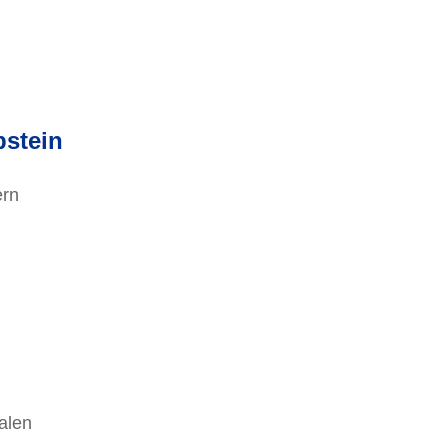
bstein
ern
alen