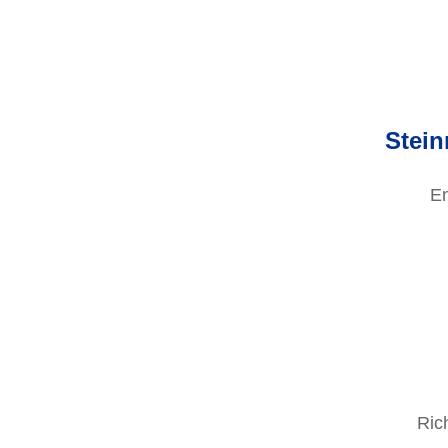
Stein
En
Ric