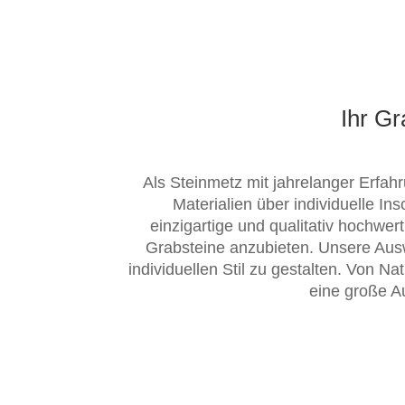
Ihr G
Al
s
Steinmetz
mit jahrelanger Erfahr
Materialien über individuelle In
e
in
zig
art
ige
und
qual
it
at
iv
h
och
w
ert
Grabsteine
anzu
b
iet
en
.
Un
se
re
Aus
ind
ivid
ue
ll
en
St
il
zu gestalten
.
Von
Nat
e
ine
gro
ß
e
A