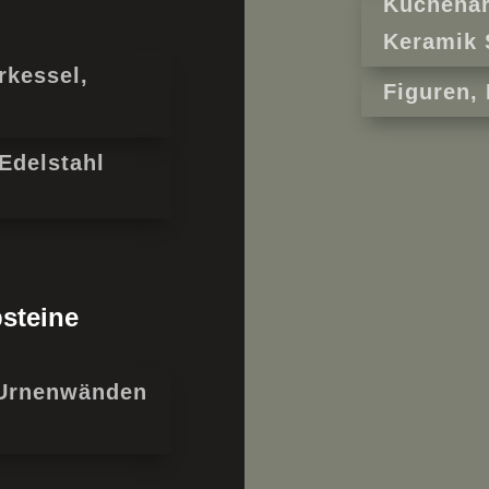
Küchenar
Keramik 
rkessel,
Figuren,
Edelstahl
bsteine
 Urnenwänden